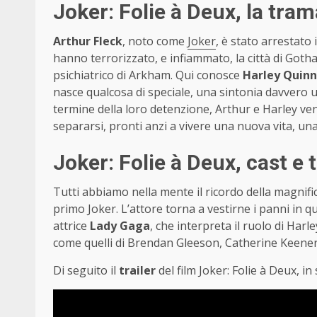
Joker: Folie à Deux, la tram
Arthur Fleck
, noto come
Joker
, è stato arrestato
hanno terrorizzato, e infiammato, la città di Goth
psichiatrico di Arkham. Qui conosce
Harley Quinn
nasce qualcosa di speciale, una sintonia davvero u
termine della loro detenzione, Arthur e Harley v
separarsi, pronti anzi a vivere una nuova vita, una
Joker: Folie à Deux, cast e t
Tutti abbiamo nella mente il ricordo della magnifi
primo Joker. L’attore torna a vestirne i panni in q
attrice
Lady Gaga
, che interpreta il ruolo di Harl
come quelli di Brendan Gleeson, Catherine Keene
Di seguito il
trailer
del film Joker: Folie à Deux, in 