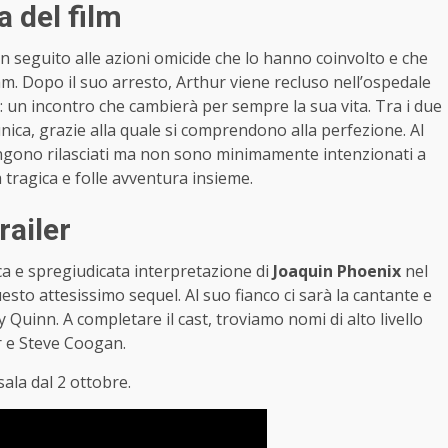
a del film
 in seguito alle azioni omicide che lo hanno coinvolto e che
am. Dopo il suo arresto, Arthur viene recluso nell’ospedale
: un incontro che cambierà per sempre la sua vita. Tra i due
nica, grazie alla quale si comprendono alla perfezione. Al
engono rilasciati ma non sono minimamente intenzionati a
 tragica e folle avventura insieme.
railer
ca e spregiudicata interpretazione di
Joaquin Phoenix
nel
uesto attesissimo sequel. Al suo fianco ci sarà la cantante e
ey Quinn. A completare il cast, troviamo nomi di alto livello
r e Steve Coogan.
sala dal 2 ottobre.