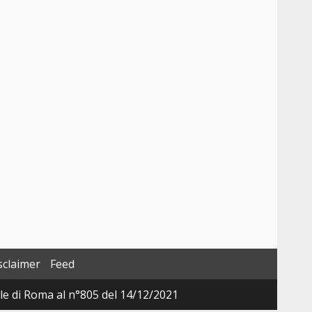
sclaimer
Feed
ale di Roma al n°805 del 14/12/2021