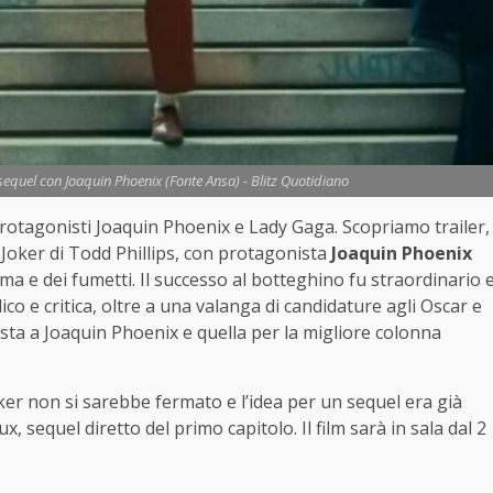
l sequel con Joaquin Phoenix (Fonte Ansa) - Blitz Quotidiano
protagonisti Joaquin Phoenix e Lady Gaga. Scopriamo trailer,
va Joker di Todd Phillips, con protagonista
Joaquin Phoenix
ma e dei fumetti. Il successo al botteghino fu straordinario 
lico e critica, oltre a una valanga di candidature agli Oscar e
sta a Joaquin Phoenix e quella per la migliore colonna
Joker non si sarebbe fermato e l’idea per un sequel era già
ux, sequel diretto del primo capitolo. Il film sarà in sala dal 2