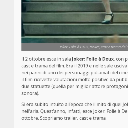
Joker: Folie à Deux, trailer, cast e trama de
Il 2 ottobre esce in sala
Joker: Folie à Deux
, con 
cast e trama del film. Era il 2019 e nelle sale usci
nei panni di uno dei personaggi più amati del cine
il film ricevette valutazioni molto positive da pubb
due statuette (quella per miglior attore protagoni
sonora).
Si era subito intuito all’epoca che il mito di quel 
nell’aria. Quest’anno, infatti, esce Joker: Folie à De
ottobre. Scopriamo trailer, cast e trama.