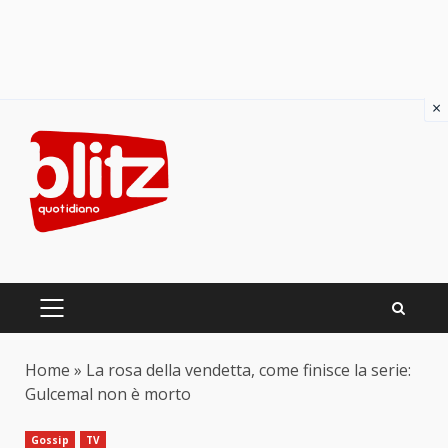
×
Skip
to
content
PRIMARY
MENU
Home
»
La rosa della vendetta, come finisce la serie:
Gulcemal non è morto
Gossip
TV