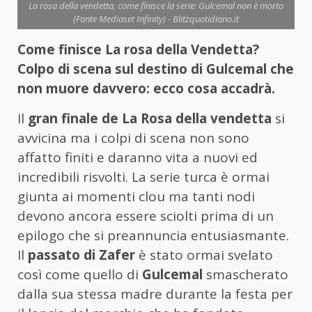
La rosa della vendetta, come finisce la serie: Gulcemal non è morto
(Fonte Mediaset Infinity) - Blitzquotidiano.it
Come finisce La rosa della Vendetta?
Colpo di scena sul destino di Gulcemal che
non muore davvero: ecco cosa accadrà.
Il
gran finale de La Rosa della vendetta
si
avvicina ma i colpi di scena non sono
affatto finiti e daranno vita a nuovi ed
incredibili risvolti. La serie turca è ormai
giunta ai momenti clou ma tanti nodi
devono ancora essere sciolti prima di un
epilogo che si preannuncia entusiasmante.
Il
passato di Zafer
è stato ormai svelato
così come quello di
Gulcemal
smascherato
dalla sua stessa madre durante la festa per