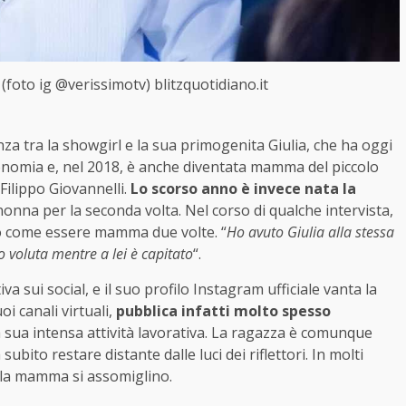
 (foto ig @verissimotv) blitzquotidiano.it
za tra la showgirl e la sua primogenita Giulia, che ha oggi
Economia e, nel 2018, è anche diventata mamma del piccolo
 Filippo Giovannelli.
Lo scorso anno è invece nata la
onna per la seconda volta. Nel corso di qualche intervista,
ato come essere mamma due volte. “
Ho avuto Giulia alla stessa
ho voluta mentre a lei è capitato
“.
iva sui social, e il suo profilo Instagram ufficiale vanta la
oi canali virtuali,
pubblica infatti molto spesso
a sua intensa attività lavorativa. La ragazza è comunque
bito restare distante dalle luci dei riflettori. In molti
 la mamma si assomiglino.