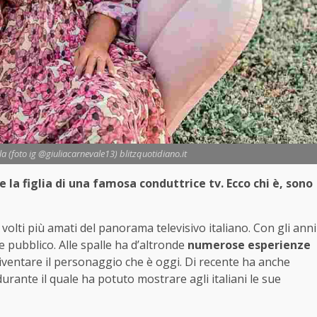
a (foto ig @giuliacarnevale13) blitzquotidiano.it
 la figlia di una famosa conduttrice tv. Ecco chi è, sono
volti più amati del panorama televisivo italiano. Con gli anni
de pubblico. Alle spalle ha d’altronde
numerose esperienze
iventare il personaggio che è oggi. Di recente ha anche
durante il quale ha potuto mostrare agli italiani le sue