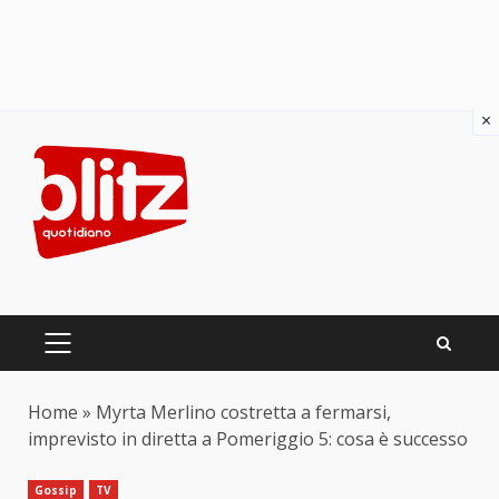
×
Skip
to
content
PRIMARY
MENU
Home
»
Myrta Merlino costretta a fermarsi,
imprevisto in diretta a Pomeriggio 5: cosa è successo
Gossip
TV