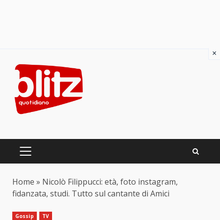
×
Skip
to
content
PRIMARY
MENU
Home
»
Nicolò Filippucci: età, foto instagram,
fidanzata, studi. Tutto sul cantante di Amici
Gossip
TV