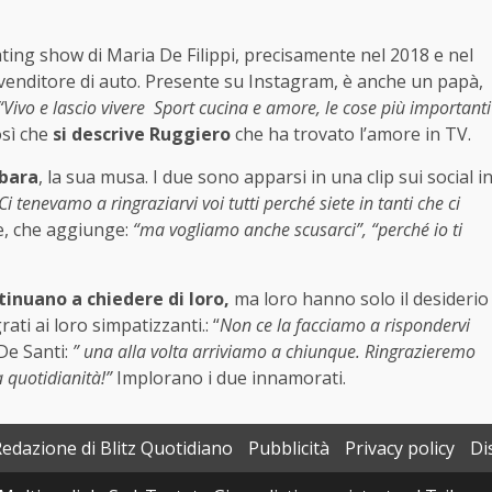
dating show di Maria De Filippi, precisamente nel 2018 e nel
il venditore di auto. Presente su Instagram, è anche un papà,
“Vivo e lascio vivere Sport cucina e amore, le cose più importanti
osì che
si descrive Ruggiero
che ha trovato l’amore in TV.
rbara
, la sua musa. I due sono apparsi in una clip sui social i
Ci tenevamo a ringraziarvi voi tutti perché siete in tanti che ci
e, che aggiunge:
“ma vogliamo anche scusarci”, “perché io ti
tinuano a chiedere di loro,
ma loro hanno solo il desiderio
ati ai loro simpatizzanti.: “
Non ce la facciamo a rispondervi
De Santi:
” una alla volta arriviamo a chiunque. Ringrazieremo
a quotidianità!”
Implorano i due innamorati.
Redazione di Blitz Quotidiano
Pubblicità
Privacy policy
Di