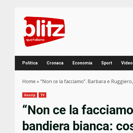
Skip
to
content
Politica
Cronaca
Economia
Sport
Video
Home
»
“Non ce la facciamo”. Barbara e Ruggiero
Gossip
TV
“Non ce la facciamo
bandiera bianca: co