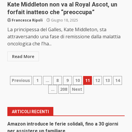
Kate Middleton non va al Royal Ascot, un
forfait inatteso che “preoccupa”
Francesca Ripoli
Giugno 18, 2025
La principessa del Galles, Kate Middleton, sta
attraversando una fase di remissione dalla malattia
oncologica che l’ha...
Read More
Paginazione
Previous
1
…
8
9
10
11
12
13
14
…
208
Next
degli
articoli
ARTICOLI RECENTI
Amazon introduce le ferie solidali, fino a 30 giorni
per assistere un familiare