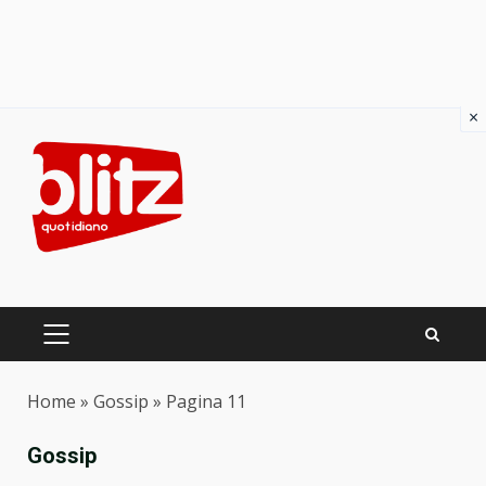
×
Skip
to
content
PRIMARY
MENU
Home
»
Gossip
»
Pagina 11
Gossip