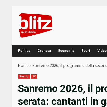
Skip
to
content
Politica
Cronaca
Economia
Sport
Video
Home
»
Sanremo 2026, il programma della seconda 
Gossip
TV
Sanremo 2026, il p
serata: cantanti in g