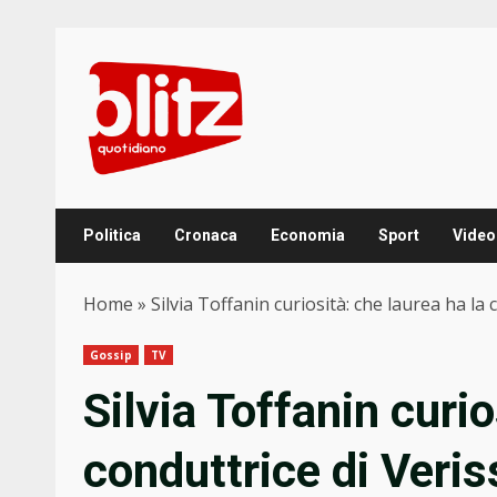
Skip
to
content
Politica
Cronaca
Economia
Sport
Video
Home
»
Silvia Toffanin curiosità: che laurea ha la
Gossip
TV
Silvia Toffanin curio
conduttrice di Veri