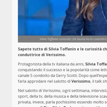
Silvia Toffanin curiosità: che laurea ha la conduttr
Sapete tutto di Silvia Toffanin e le curiosità 
conduttrice di Verissimo.
Protagonista della tv italiana da anni,
Silvia Toff
conquistando il successo e la popolarità come lett
canale 5 condotto da Gerry Scotti. Dopo quell’esperi
farla approdare nel salotto di
Verissimo
, il talk
Nel salotto di Verissimo, ogni settimana, intervis
sport, della tv, della musica e della televisione scav
privata, invece, parla pochissimo essendo molto schiv