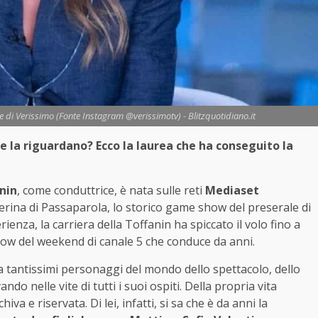
ice di Verissimo (Fonte Instagram @verissimotv) - Blitzquotidiano.it
che la riguardano? Ecco la laurea che ha conseguito la
anin
, come conduttrice, è nata sulle reti
Mediaset
erina di Passaparola, lo storico game show del preserale di
enza, la carriera della Toffanin ha spiccato il volo fino a
 show del weekend di canale 5 che conduce da anni.
ta tantissimi personaggi del mondo dello spettacolo, dello
ando nelle vite di tutti i suoi ospiti. Della propria vita
a e riservata. Di lei, infatti, si sa che è da anni la