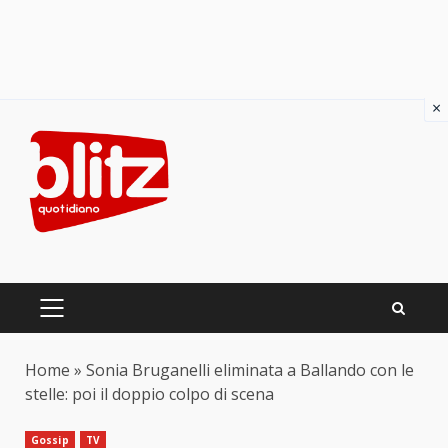
×
Skip
to
content
PRIMARY
MENU
Home
»
Sonia Bruganelli eliminata a Ballando con le
stelle: poi il doppio colpo di scena
Gossip
TV