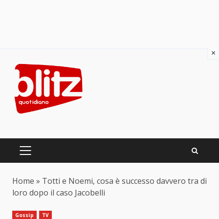
×
Skip
to
content
PRIMARY
MENU
Home
»
Totti e Noemi, cosa è successo davvero tra di
loro dopo il caso Jacobelli
Gossip
TV