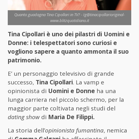
Quanto guadagna Tina Cipollari in TV? - Ig@tinacipollarioriginal-
www.blitzquotidiano.it
Tina Cipollari è uno dei pilastri di Uomini e
Donne: i telespettatori sono curiosi e
vogliono sapere a quanto ammonta il suo
patrimonio.
E’ un personaggio televisivo di grande
successo,
Tina Cipollari
. La vamp e
opinionista di
Uomini e Donne
ha una
lunga carriera nel piccolo schermo, per la
maggior parte coltivata negli studi del
dating show
di
Maria De Filippi.
La storia dell’
opinionista fumantina
, nemica