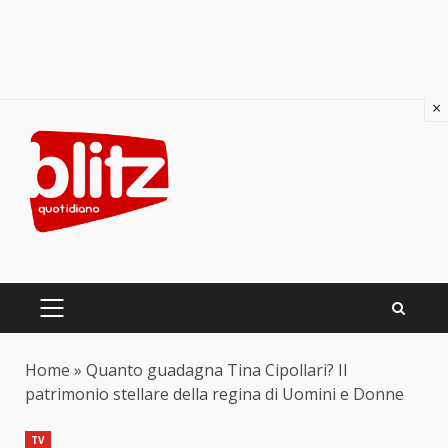
×
Skip
to
content
PRIMARY
MENU
Home
»
Quanto guadagna Tina Cipollari? Il
patrimonio stellare della regina di Uomini e Donne
TV