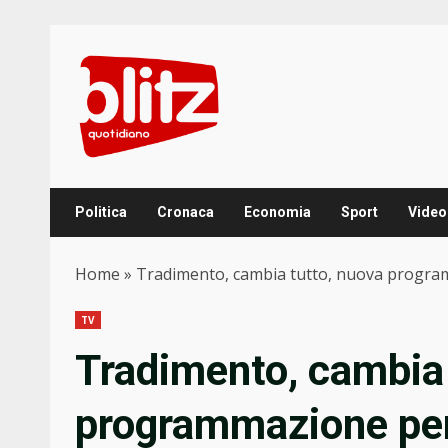
Skip
to
content
Politica
Cronaca
Economia
Sport
Video
Home
»
Tradimento, cambia tutto, nuova program
TV
Tradimento, cambia 
programmazione per