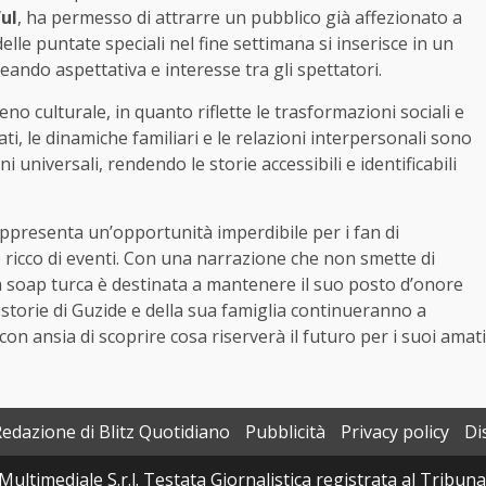
ul
, ha permesso di attrarre un pubblico già affezionato a
le puntate speciali nel fine settimana si inserisce in un
eando aspettativa e interesse tra gli spettatori.
 culturale, in quanto riflette le trasformazioni sociali e
tati, le dinamiche familiari e le relazioni interpersonali sono
universali, rendendo le storie accessibili e identificabili
ppresenta un’opportunità imperdibile per i fan di
 ricco di eventi. Con una narrazione che non smette di
a soap turca è destinata a mantenere il suo posto d’onore
le storie di Guzide e della sua famiglia continueranno a
con ansia di scoprire cosa riserverà il futuro per i suoi amati
Redazione di Blitz Quotidiano
Pubblicità
Privacy policy
Di
Multimediale S.r.l. Testata Giornalistica registrata al Tribun