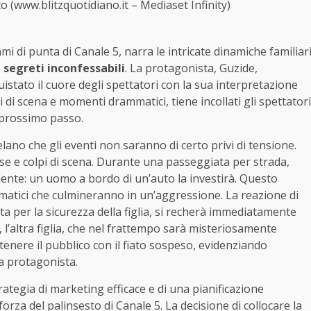
o (www.blitzquotidiano.it – Mediaset Infinity)
 di punta di Canale 5, narra le intricate dinamiche familiar
e
segreti inconfessabili
. La protagonista, Guzide,
uistato il cuore degli spettatori con la sua interpretazione
i di scena e momenti drammatici, tiene incollati gli spettatori
o prossimo passo.
elano che gli eventi non saranno di certo privi di tensione.
nse e colpi di scena. Durante una passeggiata per strada,
cidente: un uomo a bordo di un’auto la investirà. Questo
mmatici che culmineranno in un’aggressione. La reazione di
a per la sicurezza della figlia, si recherà immediatamente
, l’altra figlia, che nel frattempo sarà misteriosamente
nere il pubblico con il fiato sospeso, evidenziando
la protagonista.
trategia di marketing efficace e di una pianificazione
rza del palinsesto di Canale 5. La decisione di collocare la