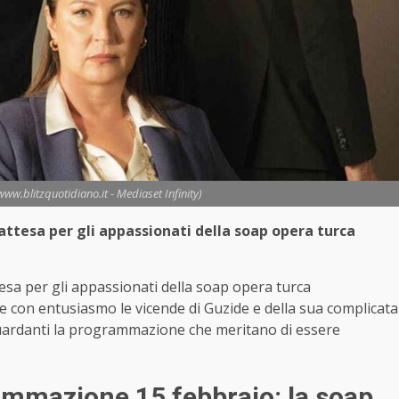
ww.blitzquotidiano.it - Mediaset Infinity)
 attesa per gli appassionati della soap opera turca
tesa per gli appassionati della soap opera turca
e con entusiasmo le vicende di Guzide e della sua complicata
 riguardanti la programmazione che meritano di essere
mmazione 15 febbraio: la soap