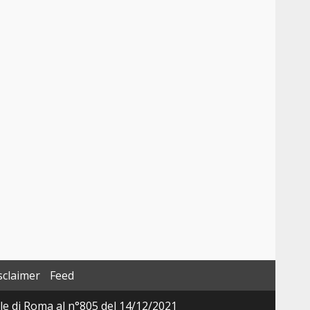
sclaimer
Feed
ale di Roma al n°805 del 14/12/2021