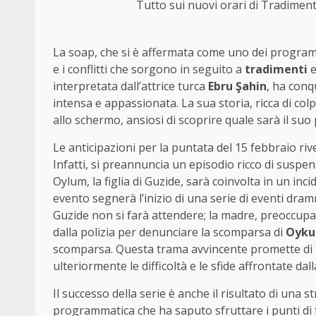
Tutto sui nuovi orari di Tradiment
La soap, che si è affermata come uno dei programmi
e i conflitti che sorgono in seguito a
tradimenti
interpretata dall’attrice turca
Ebru Şahin
, ha conq
intensa e appassionata. La sua storia, ricca di colp
allo schermo, ansiosi di scoprire quale sarà il su
Le anticipazioni per la puntata del 15 febbraio riv
Infatti, si preannuncia un episodio ricco di suspe
Oylum, la figlia di Guzide, sarà coinvolta in un in
evento segnerà l’inizio di una serie di eventi dra
Guzide non si farà attendere; la madre, preoccupat
dalla polizia per denunciare la scomparsa di
Oyku
scomparsa. Questa trama avvincente promette di te
ulteriormente le difficoltà e le sfide affrontate dal
Il successo della serie è anche il risultato di una s
programmatica che ha saputo sfruttare i punti di fo