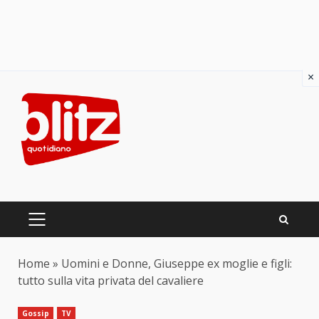
×
Skip
to
content
PRIMARY
MENU
Home
»
Uomini e Donne, Giuseppe ex moglie e figli:
tutto sulla vita privata del cavaliere
Gossip
TV