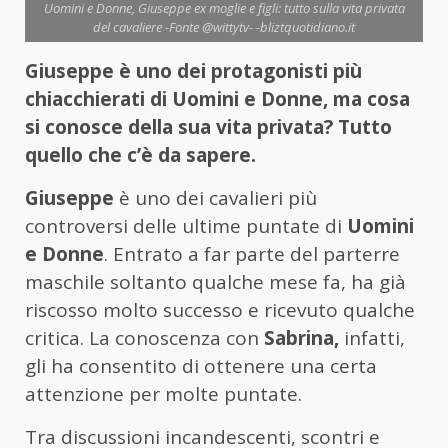
Uomini e Donne, Giuseppe ex moglie e figli: tutto sulla vita privata
del cavaliere -Fonte @wittytv- -bliztquotidiano.it
Giuseppe è uno dei protagonisti più
chiacchierati di Uomini e Donne, ma cosa
si conosce della sua vita privata? Tutto
quello che c’è da sapere.
Giuseppe
è uno dei cavalieri più
controversi delle ultime puntate di
Uomini
e Donne
. Entrato a far parte del parterre
maschile soltanto qualche mese fa, ha già
riscosso molto successo e ricevuto qualche
critica. La conoscenza con
Sabrina,
infatti,
gli ha consentito di ottenere una certa
attenzione per molte puntate.
Tra discussioni incandescenti, scontri e