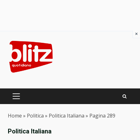
×
Skip
to
content
PRIMARY
MENU
Home
»
Politica
»
Politica Italiana
»
Pagina 289
Politica Italiana