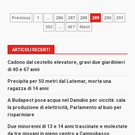
Paginazione
Previous
1
…
286
287
288
289
290
291
292
…
437
Next
degli
articoli
ARTICOLI RECENTI
Cadono dal cestello elevatore, gravi due giardinieri
di 40 e 67 anni
Precipita per 50 metri dal Latemar, morta una
ragazza di 14 anni
A Budapest poca acqua nel Danubio per siccità: cala
la produzione di elettricità, Parlamento al buio per
risparmiare
Due minorenni di 13 e 14 anni trascinate e molestate
da tre giovani in pieno centro a Campobasso,