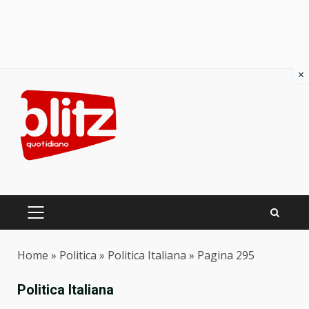
×
Skip
to
content
PRIMARY
MENU
Home
»
Politica
»
Politica Italiana
»
Pagina 295
Politica Italiana