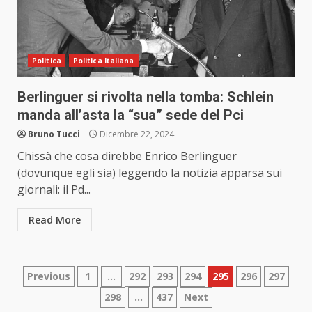
Politica
Politica Italiana
Berlinguer si rivolta nella tomba: Schlein
manda all’asta la “sua” sede del Pci
Bruno Tucci
Dicembre 22, 2024
Chissà che cosa direbbe Enrico Berlinguer
(dovunque egli sia) leggendo la notizia apparsa sui
giornali: il Pd...
Read More
Paginazione
Previous
1
…
292
293
294
295
296
297
298
…
437
Next
degli