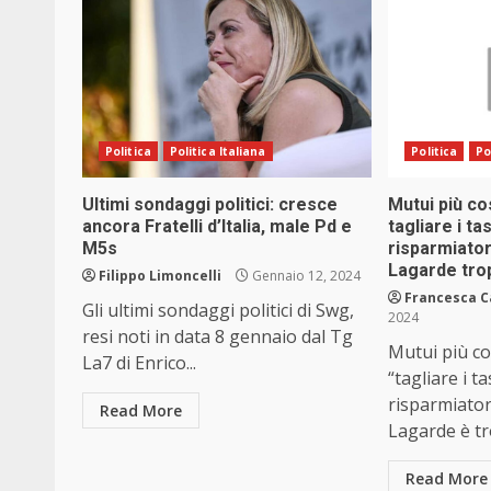
Politica
Politica Italiana
Politica
Po
Ultimi sondaggi politici: cresce
Mutui più co
ancora Fratelli d’Italia, male Pd e
tagliare i ta
M5s
risparmiatori
Lagarde trop
Filippo Limoncelli
Gennaio 12, 2024
Francesca C
Gli ultimi sondaggi politici di Swg,
2024
resi noti in data 8 gennaio dal Tg
Mutui più co
La7 di Enrico...
“tagliare i t
risparmiatori
Read More
Lagarde è tr
Read More