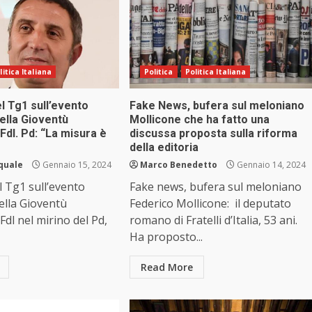
litica Italiana
Politica
Politica Italiana
el Tg1 sull’evento
Fake News, bufera sul meloniano
della Gioventù
Mollicone che ha fatto una
 Fdl. Pd: “La misura è
discussa proposta sulla riforma
della editoria
squale
Gennaio 15, 2024
Marco Benedetto
Gennaio 14, 2024
el Tg1 sull’evento
Fake news, bufera sul meloniano
della Gioventù
Federico Mollicone: il deputato
Fdl nel mirino del Pd,
romano di Fratelli d’Italia, 53 ani.
Ha proposto...
Read More