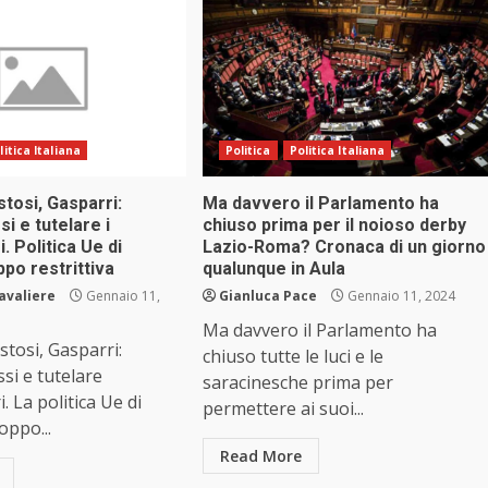
litica Italiana
Politica
Politica Italiana
stosi, Gasparri:
Ma davvero il Parlamento ha
ssi e tutelare i
chiuso prima per il noioso derby
. Politica Ue di
Lazio-Roma? Cronaca di un giorno
po restrittiva
qualunque in Aula
avaliere
Gennaio 11,
Gianluca Pace
Gennaio 11, 2024
Ma davvero il Parlamento ha
stosi, Gasparri:
chiuso tutte le luci e le
assi e tutelare
saracinesche prima per
. La politica Ue di
permettere ai suoi...
oppo...
Read More