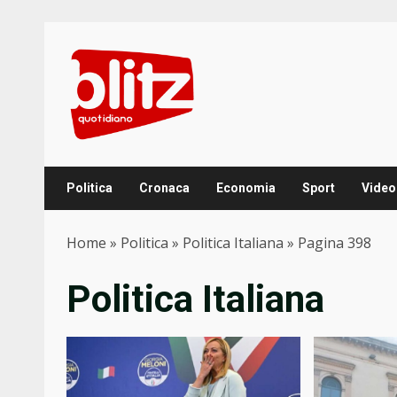
Skip
to
content
Politica
Cronaca
Economia
Sport
Video
Home
»
Politica
»
Politica Italiana
»
Pagina 398
Politica Italiana