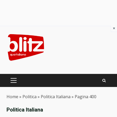
×
Skip
to
content
PRIMARY
MENU
Home
»
Politica
»
Politica Italiana
»
Pagina 400
Politica Italiana