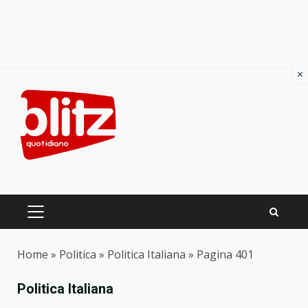
×
Skip
to
content
PRIMARY
MENU
Home
»
Politica
»
Politica Italiana
»
Pagina 401
Politica Italiana