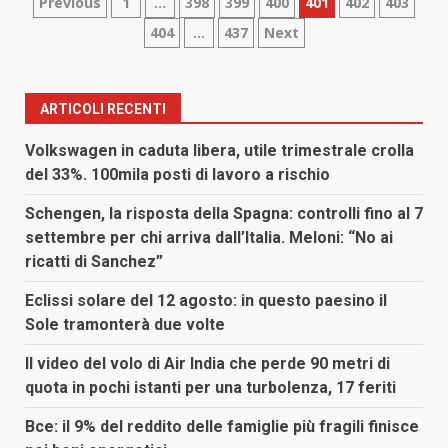
Paginazione
Previous
1
…
398
399
400
401
402
403
404
…
437
Next
degli
articoli
ARTICOLI RECENTI
Volkswagen in caduta libera, utile trimestrale crolla
del 33%. 100mila posti di lavoro a rischio
Schengen, la risposta della Spagna: controlli fino al 7
settembre per chi arriva dall’Italia. Meloni: “No ai
ricatti di Sanchez”
Eclissi solare del 12 agosto: in questo paesino il
Sole tramonterà due volte
Il video del volo di Air India che perde 90 metri di
quota in pochi istanti per una turbolenza, 17 feriti
Bce: il 9% del reddito delle famiglie più fragili finisce