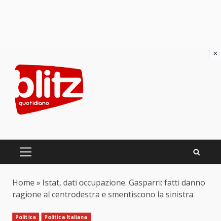
×
Skip
to
content
PRIMARY
MENU
Home
»
Istat, dati occupazione. Gasparri: fatti danno
ragione al centrodestra e smentiscono la sinistra
Politica
Politica Italiana