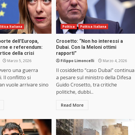
litica Italiana
Politica
Politica Italiana
porte dell’Europa,
Crosetto: “Non ho interessi a
terne e referendum:
Dubai. Con la Meloni ottimi
ortice della crisi
rapporti”
Marzo 5, 2026
Filippo Limoncelli
Marzo 4, 2026
vvero una guerra
Il cosiddetto “caso Dubai” continua
 Il conflitto si
a pesare sul ministro della Difesa
ran vuole arrivare sino
Guido Crosetto, tra critiche
politiche, dubbi...
Read More