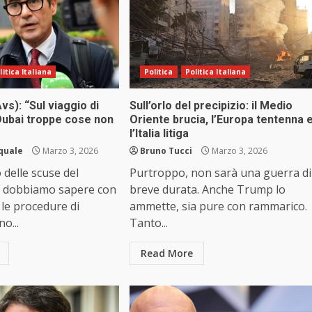
litica Italiana
Politica
Politica Italiana
vs): “Sul viaggio di
Sull’orlo del precipizio: il Medio
Dubai troppe cose non
Oriente brucia, l’Europa tentenna 
l’Italia litiga
squale
Marzo 3, 2026
Bruno Tucci
Marzo 3, 2026
 delle scuse del
Purtroppo, non sarà una guerra di
a dobbiamo sapere con
breve durata. Anche Trump lo
 le procedure di
ammette, sia pure con rammarico.
o...
Tanto...
Read More