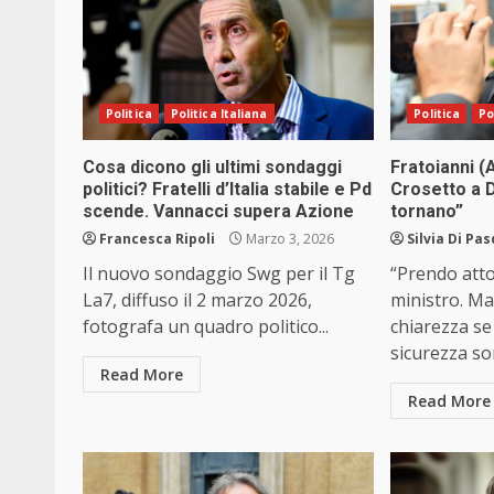
Politica
Politica Italiana
Politica
Po
Cosa dicono gli ultimi sondaggi
Fratoianni (A
politici? Fratelli d’Italia stabile e Pd
Crosetto a 
scende. Vannacci supera Azione
tornano”
Francesca Ripoli
Marzo 3, 2026
Silvia Di Pa
Il nuovo sondaggio Swg per il Tg
“Prendo atto
La7, diffuso il 2 marzo 2026,
ministro. M
fotografa un quadro politico...
chiarezza se
sicurezza son
Read More
Read More