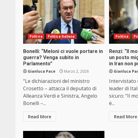
Politica
Politica Italiana
Politica
Po
Bonelli: “Meloni ci vuole portare in
Renzi: “Il 
guerra? Venga subito in
un posto mig
Parlamento”
in Iran non 
Gianluca Pace
Marzo 2, 2026
Gianluca Pa
“Le dichiarazioni del ministro
Intervistato
Crosetto – attacca il deputato di
leader di Ita
Alleanza Verdi e Sinistra, Angelo
sicuro: “Il
Bonelli –...
è...
Read More
Read More