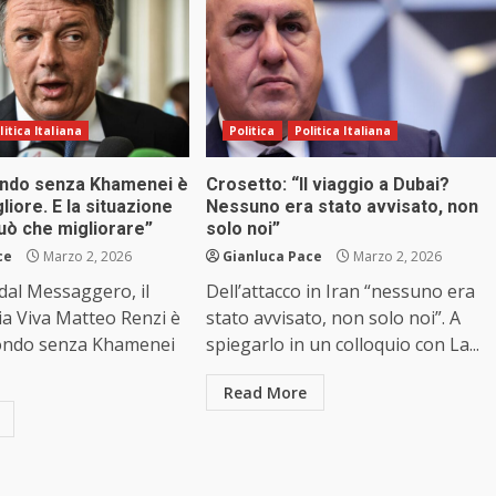
litica Italiana
Politica
Politica Italiana
mondo senza Khamenei è
Crosetto: “Il viaggio a Dubai?
liore. E la situazione
Nessuno era stato avvisato, non
può che migliorare”
solo noi”
ce
Marzo 2, 2026
Gianluca Pace
Marzo 2, 2026
 dal Messaggero, il
Dell’attacco in Iran “nessuno era
lia Viva Matteo Renzi è
stato avvisato, non solo noi”. A
 mondo senza Khamenei
spiegarlo in un colloquio con La...
Read More