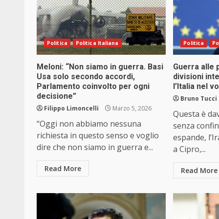
Politica
Politica Italiana
Politica
Po
Meloni: “Non siamo in guerra. Basi
Guerra alle 
Usa solo secondo accordi,
divisioni in
Parlamento coinvolto per ogni
l’Italia nel v
decisione”
Bruno Tucci
Filippo Limoncelli
Marzo 5, 2026
Questa è da
“Oggi non abbiamo nessuna
senza confini.
richiesta in questo senso e voglio
espande, l’I
dire che non siamo in guerra e...
a Cipro,...
Read More
Read More