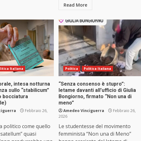
Read More
litica Italiana
Politica
Politica Italiana
rale, intesa notturna
“Senza consenso è stupro”:
za sullo “stabilicum”
letame davanti all’ufficio di Giulia
io bocciatura
Bongiorno, firmato “Non una di
le)
meno”
ciguerra
Febbraio 26,
Amedeo Vinciguerra
Febbraio 26,
2026
a politico come quello
Le studentesse del movimento
Rosatellum” quasi
femminista “Non una di Meno”