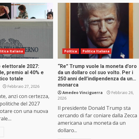
litica Italiana
Politica
Politica Italiana
 elettorale 2027:
“Re” Trump vuole la moneta d’oro
le, premio al 40% e
da un dollaro col suo volto. Per i
tico totale
250 anni dell’indipendenza da un…
monarca
Febbraio 27, 2026
Amedeo Vinciguerra
Febbraio 26,
e, anzi con certezza,
2026
 politiche del 2027
Il presidente Donald Trump sta
otare con una nuova
cercando di far coniare dalla Zecca
le....
americana una moneta da un
dollaro...