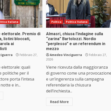
litica Italiana
Politica
Politica Italiana
elettorale. Premio di
Almasri, chiusa l’indagine sulla
listini bloccati,
“zarina” Bartolozzi. Nordio
arola ai
“perplesso” e un referendum in
isti
mezzo
ciguerra
Febbraio 27,
Amedeo Vinciguerra
Febbraio 27,
2026
elettorale: quali
Viene ricevuta dalla maggioranza
politiche per il
di governo come una provocazion
ttore porta l’intesa
e un’ingerenza sulla campagna
notte e in...
referendaria la chiusura
dell’inchiesta...
Read More