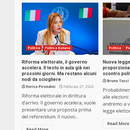
Politica
Politica Italiana
Politica
Po
Riforma elettorale, il governo
Nuova legge
accelera. Il testo in aula già nei
proporziona
prossimi giorni. Ma restano alcuni
scontro poli
nodi da sciogliere
Bruno Tucci
Enrico Pirondini
Febbraio 27, 2026
Probabilment
Riforma elettorale in dirittura
alle elezioni
d’arrivo. Il governo accelera, vuole
andremo a v
presentare una proposta prima
legge elettora
del referendum. Il nuovo...
Read More
Read More