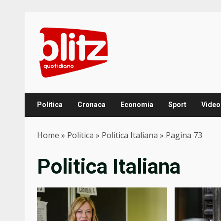
Skip
to
content
Politica
Cronaca
Economia
Sport
Video
Home
»
Politica
»
Politica Italiana
»
Pagina 73
Politica Italiana