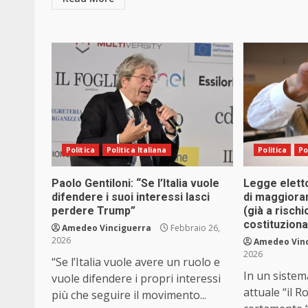
Politica
Politica Italiana
Politica
Po
Paolo Gentiloni: “Se l’Italia vuole
Legge eletto
difendere i suoi interessi lasci
di maggioran
perdere Trump”
(già a risch
costituziona
Amedeo Vinciguerra
Febbraio 26,
2026
Amedeo Vin
2026
“Se l’Italia vuole avere un ruolo e
In un sistem
vuole difendere i propri interessi
attuale “il 
più che seguire il movimento...