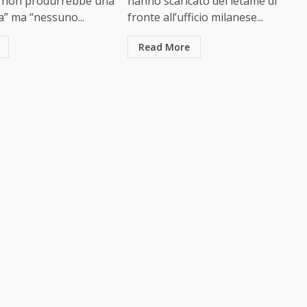
“non produrrebbe una
hanno scaricato del letame di
” ma “nessuno...
fronte all’ufficio milanese...
Read More