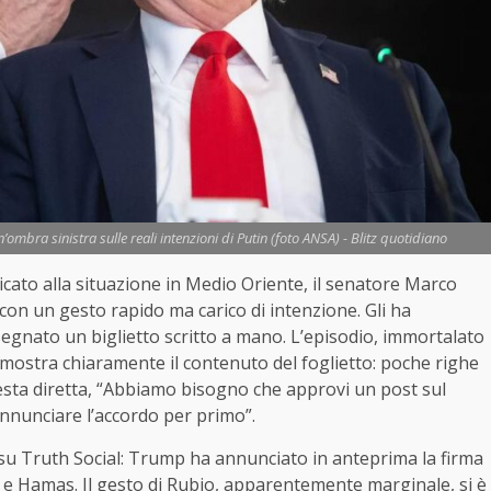
mbra sinistra sulle reali intenzioni di Putin (foto ANSA) - Blitz quotidiano
icato alla situazione in Medio Oriente, il senatore Marco
con un gesto rapido ma carico di intenzione. Gli ha
segnato un biglietto scritto a mano. L’episodio, immortalato
 mostra chiaramente il contenuto del foglietto: poche righe
hiesta diretta, “Abbiamo bisogno che approvi un post sul
nnunciare l’accordo per primo”.
o su Truth Social: Trump ha annunciato in anteprima la firma
le e Hamas. Il gesto di Rubio, apparentemente marginale, si è