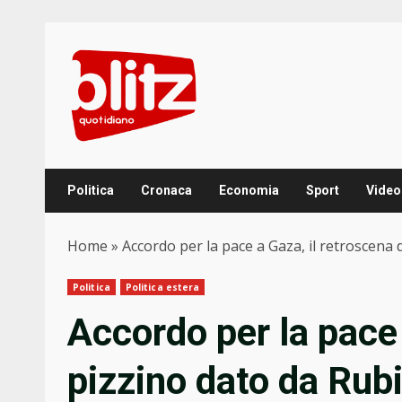
Skip
to
content
Politica
Cronaca
Economia
Sport
Video
Home
»
Accordo per la pace a Gaza, il retroscena d
Politica
Politica estera
Accordo per la pace 
pizzino dato da Rub