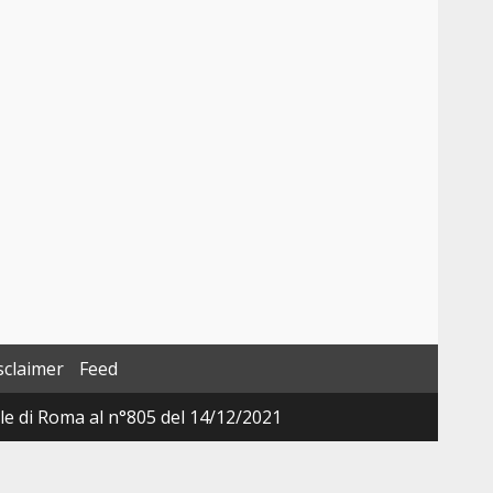
sclaimer
Feed
ale di Roma al n°805 del 14/12/2021