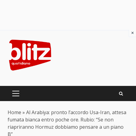
×
Skip
to
content
PRIMARY
MENU
Home
»
Al Arabiya: pronto l’accordo Usa-Iran, attesa
fumata bianca entro poche ore. Rubio: “Se non
riapriranno Hormuz dobbiamo pensare a un piano
B”