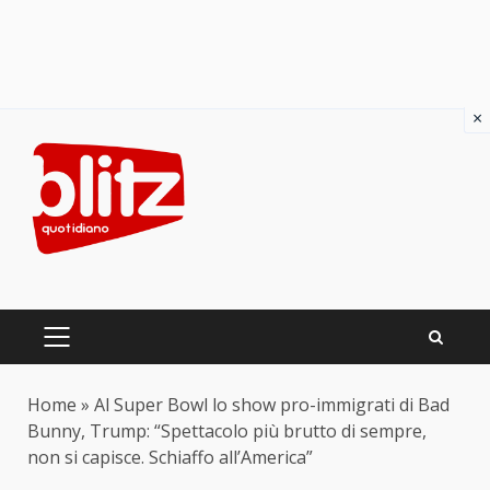
×
Skip
to
content
PRIMARY
MENU
Home
»
Al Super Bowl lo show pro-immigrati di Bad
Bunny, Trump: “Spettacolo più brutto di sempre,
non si capisce. Schiaffo all’America”