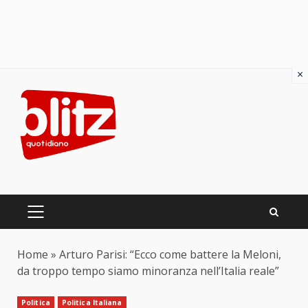
×
Skip
to
content
PRIMARY
MENU
Home
»
Arturo Parisi: “Ecco come battere la Meloni,
da troppo tempo siamo minoranza nell’Italia reale”
Politica
Politica Italiana