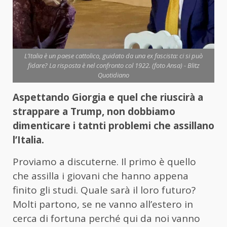
L’Italia è un paese cattolico, guidato da una ex fascista: ci si può
fidare? La risposta è nel confronto col 1922. (foto Ansa) - Blitz
Quotidiano
Aspettando Giorgia e quel che riuscirà a
strappare a Trump, non dobbiamo
dimenticare i tatnti problemi che assillano
l’Italia.
Proviamo a discuterne. Il primo è quello
che assilla i giovani che hanno appena
finito gli studi. Quale sarà il loro futuro?
Molti partono, se ne vanno all’estero in
cerca di fortuna perché qui da noi vanno