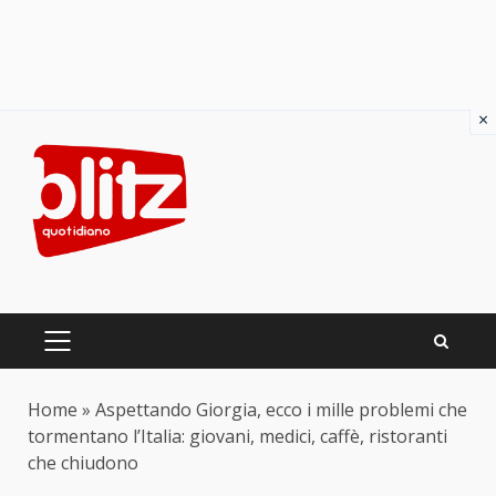
×
Skip
to
content
PRIMARY
MENU
Home
»
Aspettando Giorgia, ecco i mille problemi che
tormentano l’Italia: giovani, medici, caffè, ristoranti
che chiudono