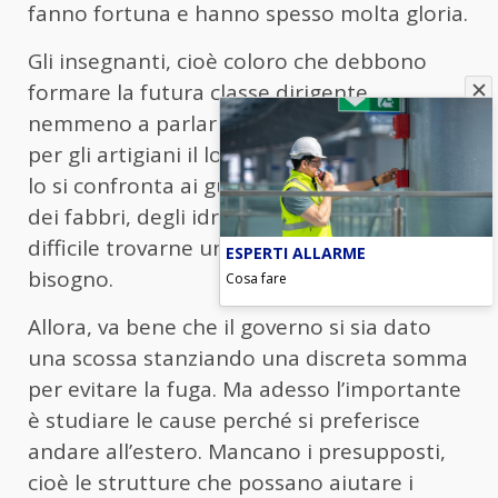
fanno fortuna e hanno spesso molta gloria.
Gli insegnanti, cioè coloro che debbono
formare la futura classe dirigente,
nemmeno a parlarne: con tutto il rispetto
per gli artigiani il loro stipendio fa pena se
lo si confronta ai guadagni dei falegnami,
dei fabbri, degli idraulici che a volte diventa
difficile trovarne uno del quale si ha
ESPERTI ALLARME
bisogno.
Cosa fare
Allora, va bene che il governo si sia dato
una scossa stanziando una discreta somma
per evitare la fuga. Ma adesso l’importante
è studiare le cause perché si preferisce
andare all’estero. Mancano i presupposti,
cioè le strutture che possano aiutare i