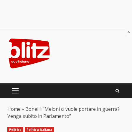
×
Skip
to
content
PRIMARY
MENU
Home
»
Bonelli: “Meloni ci vuole portare in guerra?
Venga subito in Parlamento”
Politica
Politica Italiana