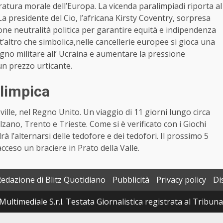
atura morale dell’Europa. La vicenda paralimpiadi riporta al
 La presidente del Cio, l’africana Kirsty Coventry, sorpresa
pone neutralità politica per garantire equità e indipendenza
t’altro che simbolica,nelle cancellerie europee si gioca una
egno militare all’ Ucraina e aumentare la pressione
un prezzo urticante.
alimpica
ille, nel Regno Unito. Un viaggio di 11 giorni lungo circa
zano, Trento e Trieste. Come si è verificato con i Giochi
à l’alternarsi delle tedofore e dei tedofori. Il prossimo 5
ceso un braciere in Prato della Valle.
Redazione di Blitz Quotidiano
Pubblicità
Privacy policy
Di
Multimediale S.r.l. Testata Giornalistica registrata al Tribun