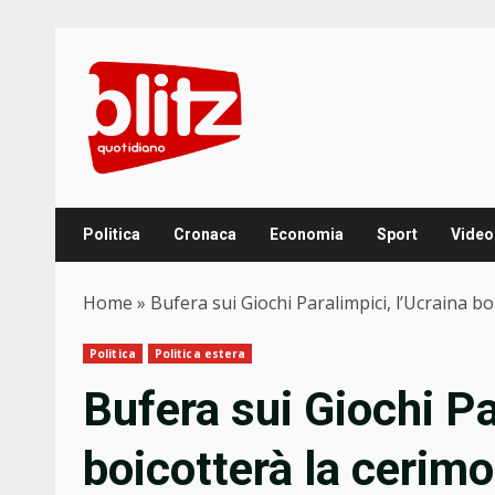
Skip
to
content
Politica
Cronaca
Economia
Sport
Video
Home
»
Bufera sui Giochi Paralimpici, l’Ucraina b
Politica
Politica estera
Bufera sui Giochi Pa
boicotterà la cerimo