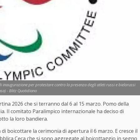
i inaugurazione per protestare contro la presenza degli atleti russi e bielorussi
nsa) - Blitz Quotidiano
ortina 2026 che si terranno dal 6 al 15 marzo. Pomo della
sia. Il comitato Paralimpico internazionale ha deciso di
otto la loro bandiera.
i boicottare la cerimonia di apertura il 6 marzo. E cresce il
bblica Ceca che si sono aggregate al boicottaggio in segno