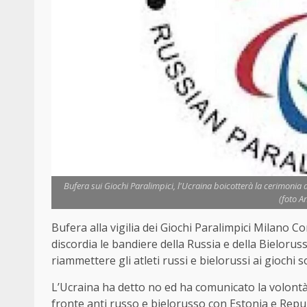
Bufera sui Giochi Paralimpici, l'Ucraina boicotterà la cerimonia d
(foto A
Bufera alla vigilia dei Giochi Paralimpici Milano C
discordia le bandiere della Russia e della Bielorus
riammettere gli atleti russi e bielorussi ai giochi s
L’Ucraina ha detto no ed ha comunicato la volontà d
fronte anti russo e bielorusso con Estonia e Repu