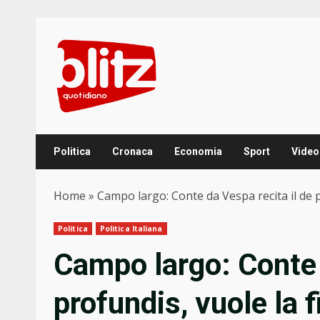
Skip
to
content
Politica
Cronaca
Economia
Sport
Video
Home
»
Campo largo: Conte da Vespa recita il de p
Politica
Politica Italiana
Campo largo: Conte 
profundis, vuole la f