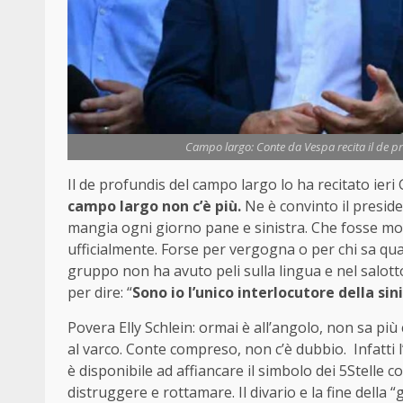
Campo largo: Conte da Vespa recita il de prof
Il de profundis del campo largo lo ha recitato ieri
campo largo non c’è più.
Ne è convinto il preside
mangia ogni giorno pane e sinistra. Che fosse mor
ufficialmente. Forse per vergogna o per chi sa qua
gruppo non ha avuto peli sulla lingua e nel salott
per dire: “
Sono io l’unico interlocutore della sin
Povera Elly Schlein: ormai è all’angolo, non sa pi
al varco. Conte compreso, non c’è dubbio. Infatti
è disponibile ad affiancare il simbolo dei 5Stelle co
distruggere e rottamare. Il divario e la fine della 