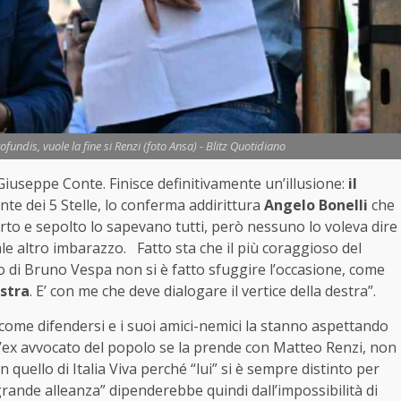
undis, vuole la fine si Renzi (foto Ansa) - Blitz Quotidiano
 Giuseppe Conte. Finisce definitivamente un’illusione:
il
nte dei 5 Stelle, lo conferma addirittura
Angelo Bonelli
che
to e sepolto lo sapevano tutti, però nessuno lo voleva dire
le altro imbarazzo. Fatto sta che il più coraggioso del
o di Bruno Vespa non si è fatto sfuggire l’occasione, come
istra
. E’ con me che deve dialogare il vertice della destra”.
ù come difendersi e i suoi amici-nemici la stanno aspettando
 l’ex avvocato del popolo se la prende con Matteo Renzi, non
n quello di Italia Viva perché “lui” si è sempre distinto per
“grande alleanza” dipenderebbe quindi dall’impossibilità di