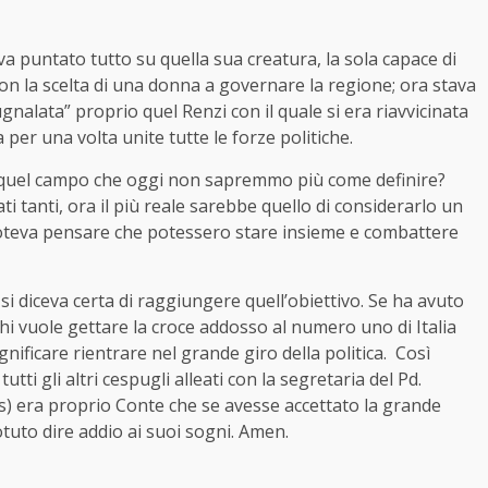
veva puntato tutto su quella sua creatura, la sola capace di
con la scelta di una donna a governare la regione; ora stava
pugnalata” proprio quel Renzi con il quale si era riavvicinata
 per una volta unite tutte le forze politiche.
di quel campo che oggi non sapremmo più come definire?
i tanti, ora il più reale sarebbe quello di considerarlo un
 poteva pensare che potessero stare insieme e combattere
si diceva certa di raggiungere quell’obiettivo. Se ha avuto
hi vuole gettare la croce addosso al numero uno di Italia
nificare rientrare nel grande giro della politica. Così
tutti gli altri cespugli alleati con la segretaria del Pd.
is) era proprio Conte che se avesse accettato la grande
tuto dire addio ai suoi sogni. Amen.