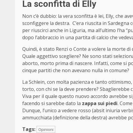
La sconfitta di Elly
Non c’è dubbio: la vera sconfitta è lei, Elly, che a
sconfiggere la destra. C’era riuscita in Sardegna 
per riuscirci anche in Liguria, ma all’ultimo l’ha “
dopo l’abbraccio in una partita di calcio che vedeva
Quindi, è stato Renzi o Conte a volere la morte 
Quale aggettivo scegliere? Ne sono stati selezionat
aborto, morto prima di nascere. Infatti, come si
cinque partiti che non avevano nulla in comune?
La Schlein, con molta pazienza e tanto ottimismo, 
torto, con chi se la deve prendere? Sbaglierebbe c
Viva per il quale questo nuovo accordo avrebbe sig
facendo si sarebbe dato la
zappa sui piedi
. Come 
Dunque, l’unico a vedere rosso (absit iniuria verb
ammucchiata (definizione della destra) avrebbe po
Tags:
Opinioni