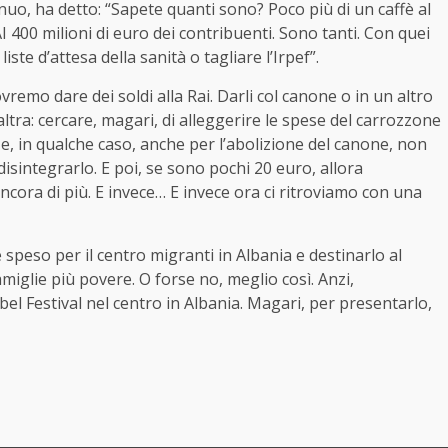
nuo, ha detto: “Sapete quanti sono? Poco più di un caffè al
400 milioni di euro dei contribuenti. Sono tanti. Con quei
ste d’attesa della sanità o tagliare l’Irpef”.
emo dare dei soldi alla Rai. Darli col canone o in un altro
ltra: cercare, magari, di alleggerire le spese del carrozzone
o e, in qualche caso, anche per l’abolizione del canone, non
isintegrarlo. E poi, se sono pochi 20 euro, allora
ancora di più. E invece… E invece ora ci ritroviamo con una
speso per il centro migranti in Albania e destinarlo al
miglie più povere. O forse no, meglio così. Anzi,
 Festival nel centro in Albania. Magari, per presentarlo,