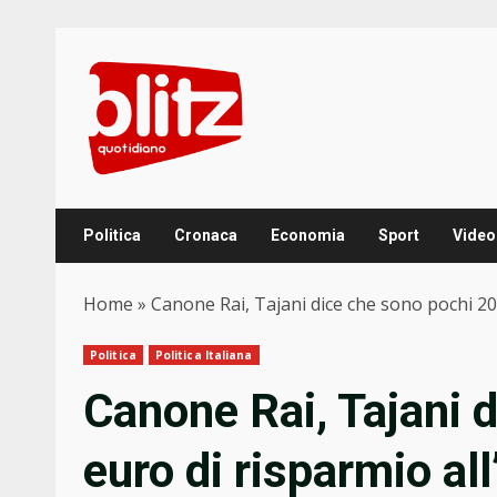
Skip
to
content
Politica
Cronaca
Economia
Sport
Video
Home
»
Canone Rai, Tajani dice che sono pochi 20 
Politica
Politica Italiana
Canone Rai, Tajani 
euro di risparmio all