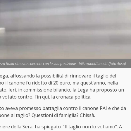
a Italia rimasta coerente con la sua posizione - blitzquotidiano.itt (foto Ansa)
Lega, affossando la possibilità di rinnovare il taglio del
o il canone fu ridotto di 20 euro, ma quest’anno, nella
ato. Ieri, in commissione bilancio, la Lega ha proposto un
otato contro. Fin qui, la cronaca politica.
ato aveva promesso battaglia contro il canone RAI e che da
one al taglio? Questioni di famiglia? Chissà.
riere della Sera, ha spiegato: “Il taglio non lo votiamo”. A