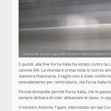
Canone Rai, no a proroga della riduzione. Maurizio Gasparri: Forz
E quindi, alla fine Forza Italia ha votato contro la 
canone RAI. La vicenda è ormai nota: lo scorso ann
manovra finanziaria, il taglio non è stato conferm
emendamento per reintrodurlo, ma Forza Italia ha v
Piccola domanda: perché Forza Italia, che in pass
sempre dichiara di voler abbassare le tasse, si opp
Il ministro Antonio Tajani, intervistato ieri dal Cor