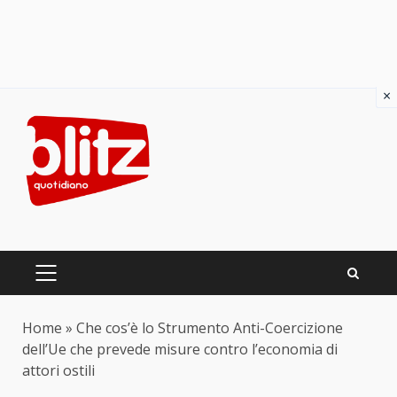
×
Skip
to
content
PRIMARY
MENU
Home
»
Che cos’è lo Strumento Anti-Coercizione
dell’Ue che prevede misure contro l’economia di
attori ostili