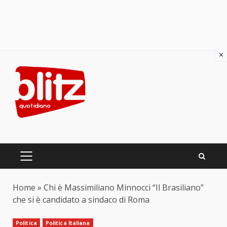
×
Skip
to
content
PRIMARY
MENU
Home
»
Chi è Massimiliano Minnocci “Il Brasiliano”
che si è candidato a sindaco di Roma
Politica
Politica Italiana