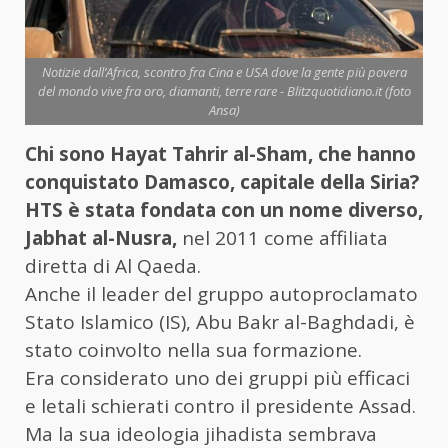
Notizie dall’Africa, scontro fra Cina e USA dove la gente più povera
del mondo vive fra oro, diamanti, terre rare - Blitzquotidiano.it (foto
Ansa)
Chi sono Hayat Tahrir al-Sham, che hanno
conquistato Damasco, capitale della Siria?
HTS è stata fondata con un nome diverso,
Jabhat al-Nusra,
nel 2011 come affiliata
diretta di Al Qaeda.
Anche il leader del gruppo autoproclamato
Stato Islamico (IS), Abu Bakr al-Baghdadi, è
stato coinvolto nella sua formazione.
Era considerato uno dei gruppi più efficaci
e letali schierati contro il presidente Assad.
Ma la sua ideologia jihadista sembrava