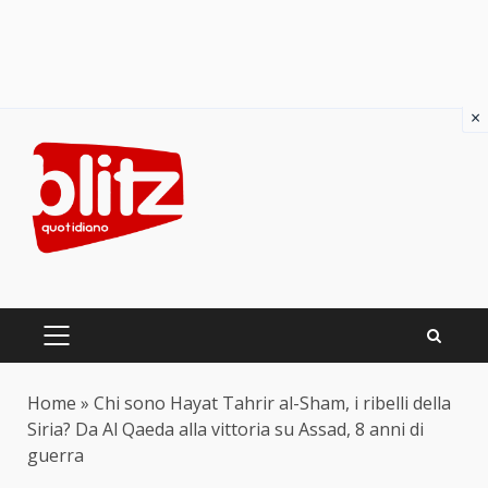
×
Skip
to
content
PRIMARY
MENU
Home
»
Chi sono Hayat Tahrir al-Sham, i ribelli della
Siria? Da Al Qaeda alla vittoria su Assad, 8 anni di
guerra