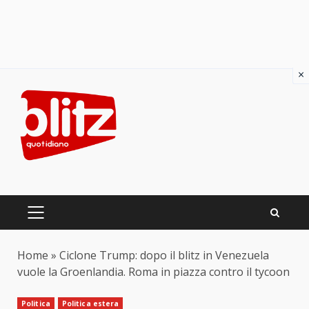
×
Skip
to
content
PRIMARY
MENU
Home
»
Ciclone Trump: dopo il blitz in Venezuela
vuole la Groenlandia. Roma in piazza contro il tycoon
Politica
Politica estera