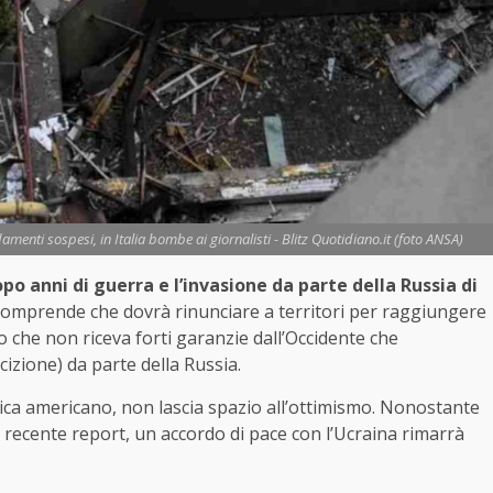
enti sospesi, in Italia bombe ai giornalisti - Blitz Quotidiano.it (foto ANSA)
o anni di guerra e l’invasione da parte della Russia di
mprende che dovrà rinunciare a territori per raggiungere
o che non riceva forti garanzie dall’Occidente che
cizione) da parte della Russia.
itica americano, non lascia spazio all’ottimismo. Nonostante
un recente report, un accordo di pace con l’Ucraina rimarrà