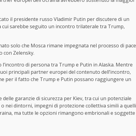
artner europei dell’Ucraina avrebbero sostenuto la maggior
ato il presidente russo Vladimir Putin per discutere di un
 a cui sarebbe seguito un incontro trilaterale tra Trump,
rmato solo che Mosca rimane impegnata nel processo di pace
ro con Zelensky.
po l’incontro di persona tra Trump e Putin in Alaska. Mentre
 suoi principali partner europei del contenuto dell’incontro,
one per il fatto che Trump e Putin possano raggiungere un
e delle garanzie di sicurezza per Kiev, tra cui un potenziale
 nei dintorni, impegni di protezione collettiva simili a quelli
Ucraina, ma tutte le opzioni rimangono embrionali e soggette