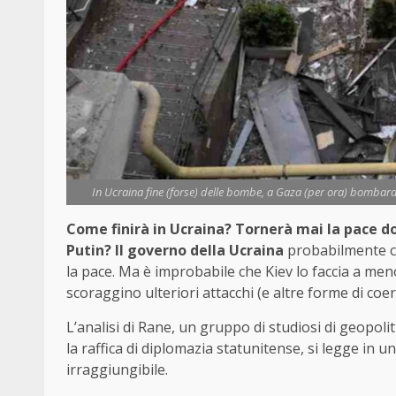
In Ucraina fine (forse) delle bombe, a Gaza (per ora) bombardam
Come finirà in Ucraina? Tornerà mai la pace dop
Putin? Il governo della Ucraina
probabilmente co
la pace. Ma è improbabile che Kiev lo faccia a men
scoraggino ulteriori attacchi (e altre forme di coer
L’analisi di Rane, un gruppo di studiosi di geopol
la raffica di diplomazia statunitense, si legge in 
irraggiungibile.