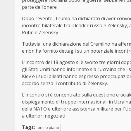
proteggere l’Ucraina dopo la guerra, sebbene i p
parte dell’onere.
Dopo l’evento, Trump ha dichiarato di aver convoc
incontro bilaterale tra il leader russo e Zelensky,
Putin e Zelensky.
Tuttavia, una dichiarazione del Cremlino ha affe
e non ha fornito dettagli su un potenziale incont
L’incontro del 18 agosto si è svolto tre giorni do
gli Stati Uniti hanno informato sia l’Ucraina che i
Kiev e i suoi alleati hanno espresso preoccupazi
accordo senza il contributo di Zelensky.
L’incontro si è concentrato sulla questione crucial
dispiegamento di truppe internazionali in Ucraina o
della NATO e ulteriore assistenza militare per l’
a ulteriori negoziati
Tags:
primo piano