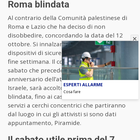
Roma blindata
Al contrario della Comunità palestinese di
Roma e Lazio che ha deciso di non
disobbedire, concordando la data del 12
ottobre. Si innalzano quindi tutti i
dispositivi di sicurezza nella Capitale per il
fine settimana. Il corteo della discordia nel
sabato che precede la data del 7 ottobre,
anniversario dell’attacco di Hamas in
ESPERTI ALLARME
Israele, sarà accolto da una capitale
Cosa fare
blindata, fino ai caselli autostradali. Con
servizi a cerchi concentrici che partiranno
dal luogo in cui gli attivisti si sono dati
appuntamento, Piramide.
Il sabato utile prima del 7