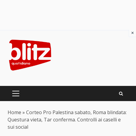
×
Skip
to
content
PRIMARY
MENU
Home
»
Corteo Pro Palestina sabato, Roma blindata:
Questura vieta, Tar conferma. Controlli ai caselli e
sui social