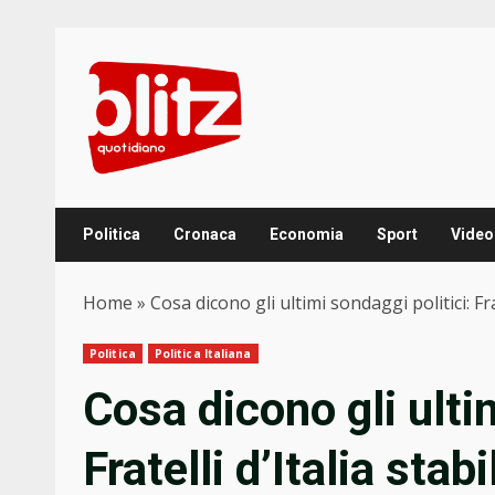
Skip
to
content
Politica
Cronaca
Economia
Sport
Video
Home
»
Cosa dicono gli ultimi sondaggi politici: Frat
Politica
Politica Italiana
Cosa dicono gli ulti
Fratelli d’Italia stab