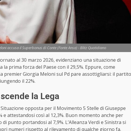
eloni accusa il Superbonus di Conte (Fonte Ansa) - Blitz Quotidiano
iornato al 30 marzo 2026, evidenziano una situazione di
rma la prima forza del Paese con il 29,5%. Eppure, come
la premier Giorgia Meloni sul Pd pare assottigliarsi: il partit
giungendo il 22%.
 scende la Lega
%. Situazione opposta per il Movimento 5 Stelle di Giuseppe
,1% e attestandosi così al 12,3%. Buon momento anche per
di punto portandosi al 7,9%. L’Alleanza Verdi e Sinistra si
opri numeri rispetto al rilevamento di qualche giorno fa.