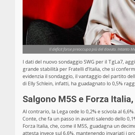
Il deficit forse preoccupa più del dovuto. Intanto M
I dati del nuovo sondaggio SWG per il TgLa7, agg
grande stabilità per Fratelli d’Italia, che si confe
evidenzia il sondaggio, il vantaggio del partito del
di Elly Schlein, infatti, ha guadagnato lo 0,5% rag
Salgono M5S e Forza Italia,
Al contrario, la Lega cede lo 0,2% e scivola al 6,6
Conte, che fa un passo in avanti salendo dello 0
Forza Italia, che, come il M5S, guadagna un decimo 
attesta invece sul 6,6%, mantenendo invariati i pr