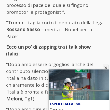
processo di pace del quale si fingono
promotori e protagonisti”.
“Trump – taglia corto il deputato della Lega
Rossano Sasso
– merita il Nobel per la
Pace”.
Ecco un po’ di zapping tra i talk show
italici:
“Dobbiamo essere orgogliosi anche del
contributo silenzioso ma costante che
l’Italia ha dato in tutta questa fase e
chiaramente lo dico anche per ribadire che
l’Italia è pronta a fare la sua parte”. (
Giorgia
Meloni
, Tg1)
ESPERTI ALLARME
“Dobbiamo dire grazie ad americani, al
Cosa fare