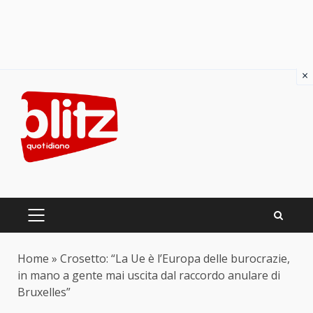
×
Skip
to
content
PRIMARY
MENU
Home
»
Crosetto: “La Ue è l’Europa delle burocrazie,
in mano a gente mai uscita dal raccordo anulare di
Bruxelles”