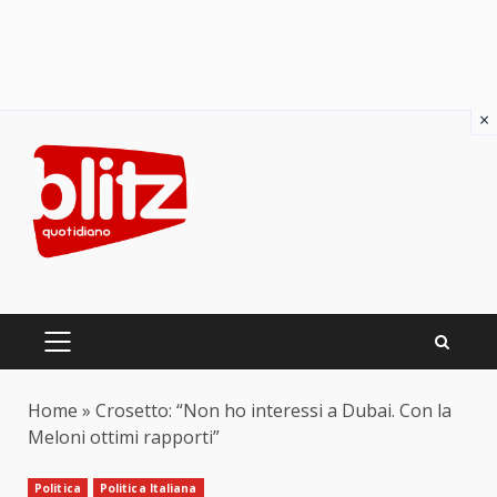
×
Skip
to
content
PRIMARY
MENU
Home
»
Crosetto: “Non ho interessi a Dubai. Con la
Meloni ottimi rapporti”
Politica
Politica Italiana