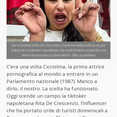
Da Cicciolina a Rita De Crescenzo. Il teatrino della politica sta per
imbarcare la tiktoker napoletana che vuole fondare un partito con
Maria Rosaria Boccia (foto ANSA) - Blitz quotidiano
C’era una volta Cicciolina, la prima attrice
pornografica al mondo a entrare in un
Parlamento nazionale (1987). Manco a
dirlo, il nostro. La scelta ha funzionato.
Oggi scende un campo la tiktoker
napoletana Rita De Crescenzo, l’influencer
che ha portato orde di turisti domenicali a