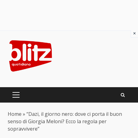
×
Skip
to
content
PRIMARY
MENU
Home
»
“Dazi, il giorno nero: dove ci porta il buon
senso di Giorgia Meloni? Ecco la regola per
sopravvivere”