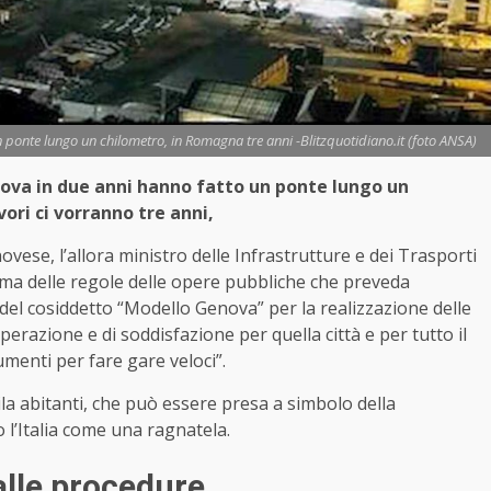
 ponte lungo un chilometro, in Romagna tre anni -Blitzquotidiano.it (foto ANSA)
nova in due anni hanno fatto un ponte lungo un
ori ci vorranno tre anni,
ese, l’allora ministro delle Infrastrutture e dei Trasporti
rma delle regole delle opere pubbliche che preveda
e del cosiddetto “Modello Genova” per la realizzazione delle
erazione e di soddisfazione per quella città e per tutto il
umenti per fare gare veloci”.
ila abitanti, che può essere presa a simbolo della
 l’Italia come una ragnatela.
alle procedure