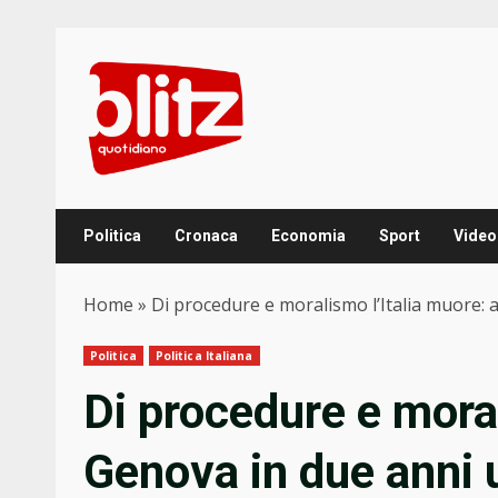
Skip
to
content
Politica
Cronaca
Economia
Sport
Video
Home
»
Di procedure e moralismo l’Italia muore:
Politica
Politica Italiana
Di procedure e moral
Genova in due anni 