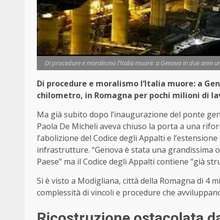
Di procedure e moralismo l’Italia muore: a Genova in due anni un
Di procedure e moralismo l’Italia muore: a Ge
chilometro, in Romagna per pochi milioni di lav
Ma già subito dopo l’inaugurazione del ponte genov
Paola De Micheli aveva chiuso la porta a una rifo
l’abolizione del Codice degli Appalti e l’estension
infrastrutture. “Genova è stata una grandissima op
Paese” ma il Codice degli Appalti contiene “già str
Si è visto a Modigliana, città della Romagna di 4 m
complessità di vincoli e procedure che avviluppano
Ricostruzione ostacolata d