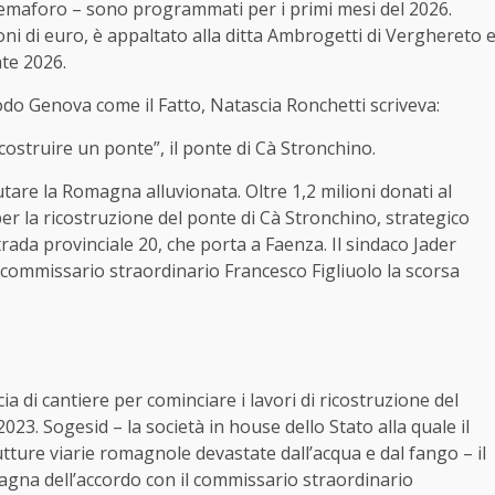
emaforo – sono programmati per i primi mesi del 2026.
ioni di euro, è appaltato alla ditta Ambrogetti di Verghereto 
ate 2026.
do Genova come il Fatto, Natascia Ronchetti scriveva:
ricostruire un ponte”, il ponte di Cà Stronchino.
aiutare la Romagna alluvionata. Oltre 1,2 milioni donati al
r la ricostruzione del ponte di Cà Stronchino, strategico
rada provinciale 20, che porta a Faenza. Il sindaco Jader
l commissario straordinario Francesco Figliuolo la scorsa
 di cantiere per cominciare i lavori di ricostruzione del
023. Sogesid – la società in house dello Stato alla quale il
rutture viarie romagnole devastate dall’acqua e dal fango – il
magna dell’accordo con il commissario straordinario