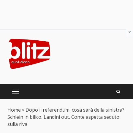
×
Skip
to
content
PRIMARY
MENU
Home
»
Dopo il referendum, cosa sarà della sinistra?
Schlein in bilico, Landini out, Conte aspetta seduto
sulla riva