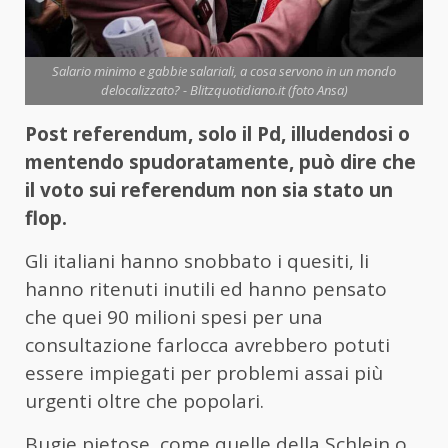
Salario minimo e gabbie salariali, a cosa servono in un mondo
delocalizzato? - Blitzquotidiano.it (foto Ansa)
Post referendum, solo il Pd, illudendosi o
mentendo spudoratamente, può dire che
il voto sui referendum non sia stato un
flop.
Gli italiani hanno snobbato i quesiti, li
hanno ritenuti inutili ed hanno pensato
che quei 90 milioni spesi per una
consultazione farlocca avrebbero potuti
essere impiegati per problemi assai più
urgenti oltre che popolari.
Bugie pietose, come quelle della Schlein o