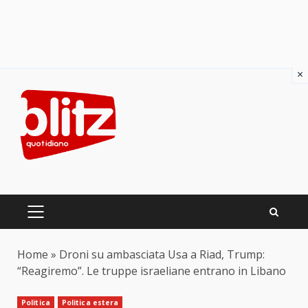
×
Skip
to
content
PRIMARY
MENU
Home
»
Droni su ambasciata Usa a Riad, Trump:
“Reagiremo”. Le truppe israeliane entrano in Libano
Politica
Politica estera