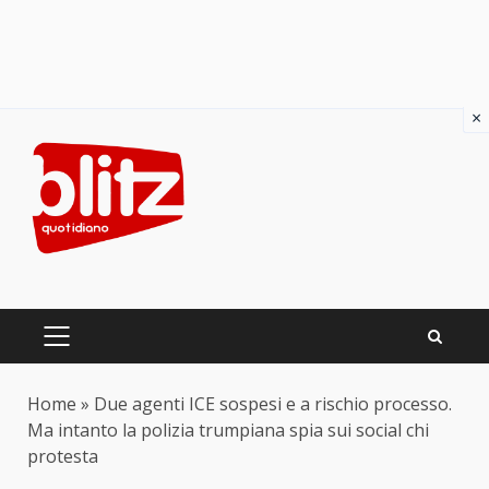
×
Skip
to
content
PRIMARY
MENU
Home
»
Due agenti ICE sospesi e a rischio processo.
Ma intanto la polizia trumpiana spia sui social chi
protesta