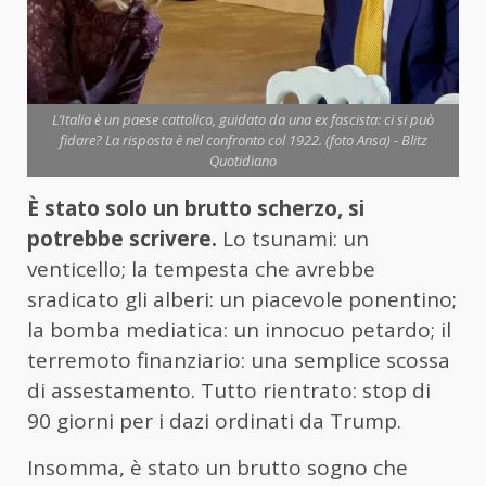
L’Italia è un paese cattolico, guidato da una ex fascista: ci si può
fidare? La risposta è nel confronto col 1922. (foto Ansa) - Blitz
Quotidiano
È stato solo un brutto scherzo, si
potrebbe scrivere.
Lo tsunami: un
venticello; la tempesta che avrebbe
sradicato gli alberi: un piacevole ponentino;
la bomba mediatica: un innocuo petardo; il
terremoto finanziario: una semplice scossa
di assestamento. Tutto rientrato: stop di
90 giorni per i dazi ordinati da Trump.
Insomma, è stato un brutto sogno che