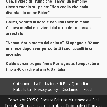
Usa, il video di Trump che “salva” un bambino
rincorrendolo sul palco: “Non voglio che cada
diventando come Biden”
Galles, vestito di nero e con una falce in mano
fissava medici e pazienti dal tetto dell’ospedale:
arrestato
“Nonno Mario morto dal dolore”. Si spegne a 92 anni
un mese dopo aver perso tutti i suoi uccelli in un
incendio
Caldo senza tregua fino a Ferragosto: temperature
fino a 40 gradi e afa in tutta Italia
Chi siamo
La Redazione di Blitz Quotidiano
Pubblicità
Privacy policy
Disclaimer
Feed
Copyright 2025 © Società Editrice Multimediale S.r.l.
Testata Giornalistica registrata al Tribunale di Roma al