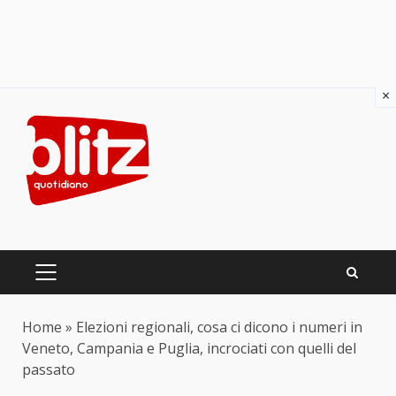
×
Skip
to
content
PRIMARY
MENU
Home
»
Elezioni regionali, cosa ci dicono i numeri in
Veneto, Campania e Puglia, incrociati con quelli del
passato