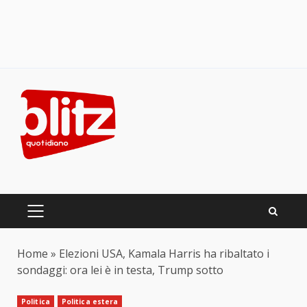
Skip
to
content
PRIMARY
MENU
Home
»
Elezioni USA, Kamala Harris ha ribaltato i
sondaggi: ora lei è in testa, Trump sotto
Politica
Politica estera